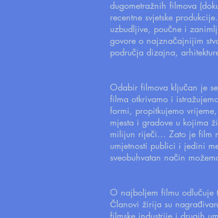
dugometražnih filmova (dokum
recentne svjetske produkcij
uzbudljive, poučne i zanimlj
govore o najznačajnijim stva
područja dizajna, arhitekture
Odabir filmova ključan je s
filma otkrivamo i istražuje
formi, propitkujemo vrijeme,
mjesta i gradove u kojima ž
milijun riječi... Zato je film
umjetnosti publici i jedini 
sveobuhvatan način možemo pr
O najboljem filmu odlučuje 
Članovi žirija su nagrađivani
filmske industrije i drugih um