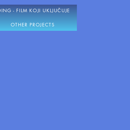
ING - FILM KOJI UKLJUČUJE
OTHER PROJECTS