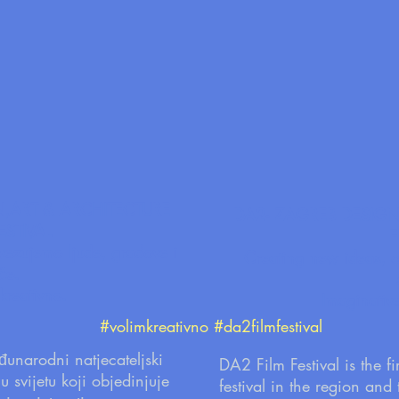
N,ART & ARCHITECTURE
DA2- ZAGREB DESIGN,
ESTIVAL
F
vezujemo ljude, gradove i
Creating new ideas, c
iče.
 kreativno.
Imaginative
#volimkreativno #da2filmfestival
đunarodni natjecateljski
DA2 Film Festival is the fi
i u svijetu koji objedinjuje
festival in the region and 