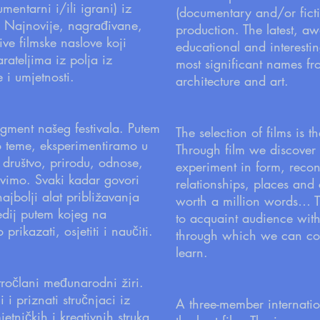
entarni i/ili igrani) iz
(documentary and/or ficti
e. Najnovije, nagrađivane,
production. The latest, a
ive filmske naslove koji
educational and interestin
rateljima iz polja iz
most significant names fro
 i umjetnosti.
architecture and art.
egment našeg festivala. Putem
The selection of films is t
mo teme, eksperimentiramo u
Through film we discover 
 društvo, prirodu, odnose,
experiment in form, recons
ivimo. Svaki kadar govori
relationships, places and c
 najbolji alat približavanja
worth a million words… Tha
medij putem kojeg na
to acquaint audience wit
ikazati, osjetiti i naučiti.
through which we can com
learn.
tročlani međunarodni žiri.
 i priznati stručnjaci iz
A three-member internati
jetničkih i kreativnih struka.