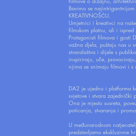
filmove o dizajnu, arhitekturi
Bavimo se najintrigantnijom
KREATIVNOŠĆU.
Umjetnici i kreativci na naš
filmskom platnu, ali i ispre
Protagonisti filmova i gosti 
važna djela, puštaju nas u svo
stvaralaštva i dijele s publi
inspiriraju, uče, provociraju
njima se snimaju filmovi i s
DA2 je ujedno i platforma k
svjetove i stvara zajednički 
Ona je mjesto susreta, pove
poticanja, stvaranja i prom
U međunarodnom natjecatel
predstavljamo ekskluzivne hr