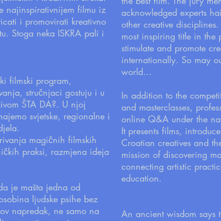
the best film. The jury 
najinspirativnijem filmu iz
acknowledged experts hail
cati i promovirati kreativno
other creative disciplines
etu. Stoga neka ISKRA pali i
most inspiring title in th
stimulate and promote cre
internationally. So may ou
world…
ki filmski program,
anja, stručnjaci gostuju i u
In addition to the compet
azivom ŠTA DA?. U njoj
and masterclasses, profes
najemo svjetske, regionalne i
online Q&A under the n
djela.
It presents films, introduc
rivanja magičnih filmskih
Croatian creatives and the
ičkih praksi, razmjena ideja
mission of discovering ma
connecting artistic pract
education.
da je mašta jedna od
 osobina ljudske psihe bez
kov napredak, ne samo na
An ancient wisdom says th