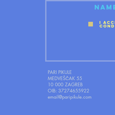
I ac
cond
PARI PIKULE
MEDVEŠČAK 55
10 000 ZAGREB
OIB: 37274655922
email@paripikule.com