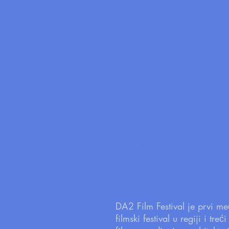
DA2 - ZAGREB DESIG
FILM F
Stvaramo nove ideje, po
pr
Filmski i
DA2 Film Festival je prvi me
filmski festival u regiji i treć