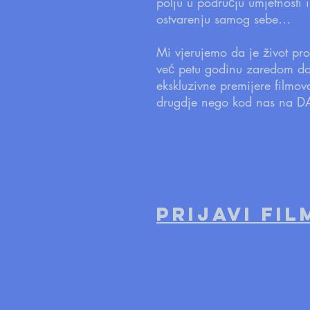
polju u području umjetnosti i
ostvarenju samog sebe…
Mi vjerujemo da je život p
već petu godinu zaredom don
ekskluzivne premijere filmova
drugdje nego kod nas na DA
PRIJAVI FI