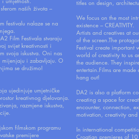
 i umjetnosti.
titles on design, architect
 sferom naših života –
We focus on the most int
em festivalu nalaze se na
existence – CREATIVITY.
d njega.
Artists and creatives at ou
DA2 Film Festivala stvaraju
of the screen.The protago
j svijet kreativnosti i
Festival create important 
kom svoja iskustva. Oni nas
world of creativity to us 
, mijenjaju i zabavljaju.
O
the audience. They inspi
 njima se družimo!
entertain.Films are made
hang out!
oja ujedinjuje umjetničke
DA2 is also a platform co
prostor kreativnog djelovanja.
creating a space for creati
zivanja, razmjene iskustva,
encounter, connection, e
ocije.
motivation, creativity an
jskom filmskom programu
In international competiti
vatske premijere
Croatian premieres of 10 f