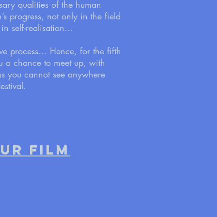
ary qualities of the human
s progress, not only in the field
 in self-realisation…
ive process… Hence, for the fifth
u a chance to meet up, with
lms you cannot see anywhere
estival.
UR FILM