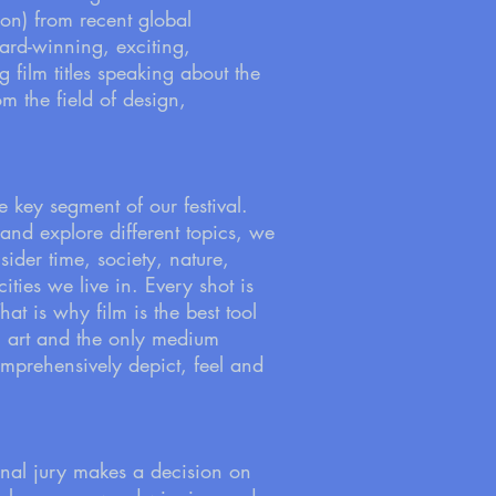
on) from recent global
ward-winning, exciting,
g film titles speaking about the
m the field of design,
he key segment of our festival.
and explore different topics, we
ider time, society, nature,
ities we live in. Every shot is
t is why film is the best tool
h art and the only medium
prehensively depict, feel and
onal jury makes a decision on