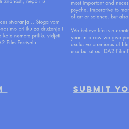
li znanosti, nego i u
most important and necess
psyche, imperative to man’
of art or science, but also
roces stvaranja… Stoga vam
osimo priliku za druženje i
We believe life is a creat
 koje nemate priliku vidjeti
year in a row we give yo
2 Film Festivalu.
exclusive premieres of fi
else but at our DA2 Film F
LM
SUBMIT YO