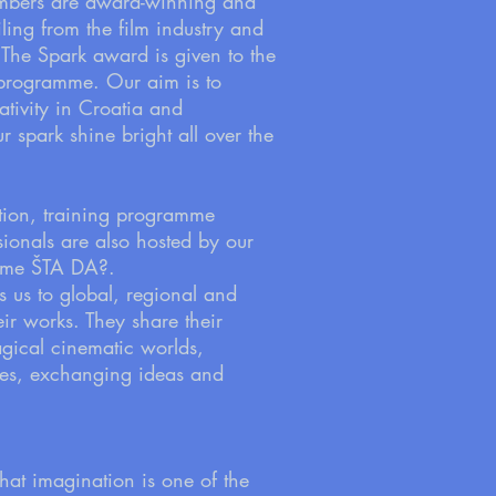
members are award-winning and
ing from the film industry and
. The Spark award is given to the
e programme. Our aim is to
ativity in Croatia and
r spark shine bright all over the
ition, training programme
sionals are also hosted by our
ame ŠTA DA?.
es us to global, regional and
ir works. They share their
gical cinematic worlds,
ices, exchanging ideas and
at imagination is one of the