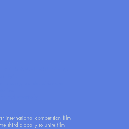
 ART & ARCHITECTURE FILM
ESTIVAL
onnecting people, cities and
stories.
ly and creatively.
rst international competition film
the third globally to unite film