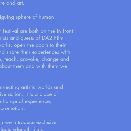
ure and art.
riguing sphere of human
r festival are both on the in front
nists and guests of DA2 Film
works, open the doors to their
and share their experiences with
re, teach, provoke, change and
 about them and with them we
nnecting artistic worlds and
ve action. It is a place of
xchange of experience,
d promotion.
on we introduce exclusive
eature-length films