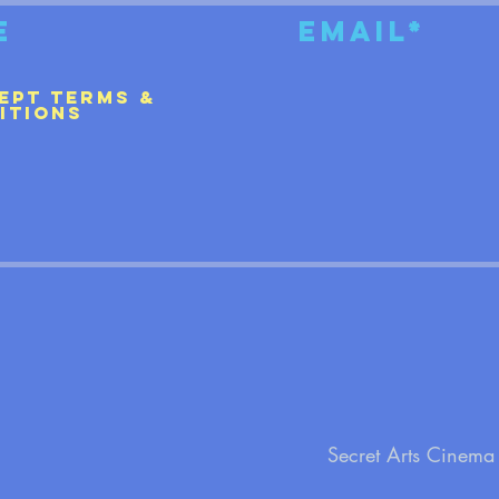
cept terms &
itions
Secret Arts Cinema