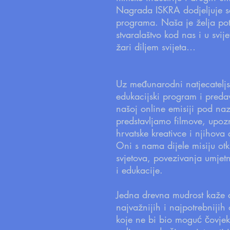
Nagrada ISKRA dodjeljuje se 
programa. Naša je želja poti
stvaralaštvo kod nas i u svij
žari diljem svijeta…
Uz međunarodni natjecateljs
edukacijski program i predav
našoj online emisiji pod n
predstavljamo filmove, upoz
hrvatske kreativce i njihova 
Oni s nama dijele misiju otk
svjetova, povezivanja umjetn
i edukacije.
Jedna drevna mudrost kaže 
najvažnijih i najpotrebnijih
koje ne bi bio moguć čovje