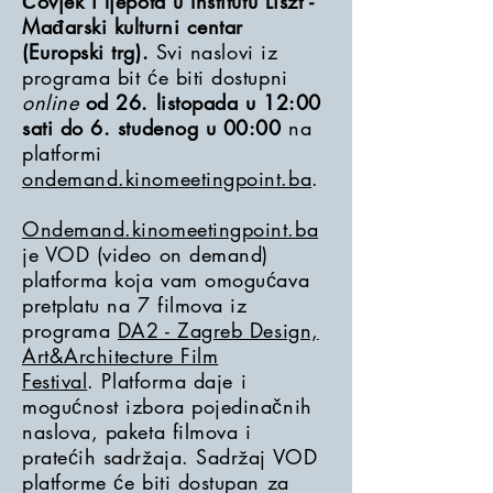
Čovjek i ljepota u Institutu Liszt -
Mađarski kulturni centar
(Europski trg).
Svi naslovi iz
programa bit će biti dostupni
online
od 26. listopada u 12:00
sati do 6. studenog u 00:00
na
platformi
ondemand.kinomeetingpoint.ba
.
Ondemand.kinomeetingpoint.ba
je VOD (video on demand)
platforma koja vam omogućava
pretplatu na 7 filmova iz
programa
DA2 - Zagreb Design,
Art&Architecture Film
Festival
.
Platforma daje i
mogućnost izbora pojedinačnih
naslova, paketa filmova i
pratećih sadržaja. Sadržaj VOD
platforme će biti dostupan za