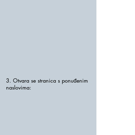
3. Otvara se stranica s ponuđenim
naslovima: