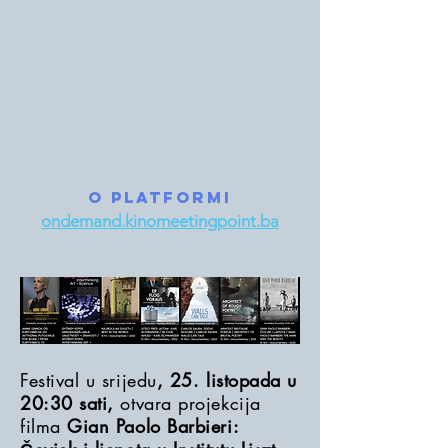
DA2 - zagreb
DESIGn, ART&
ARCHITECTURE
FILM FESTIVAL
2023
o platformi
ondemand.kinomeetingpoint.ba
Festival u srijedu
, 25. listopada u
20:30 sati,
otvara projekcija
filma
Gian Paolo Barbieri: