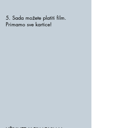
5. Sada možete platiti film.
Primamo sve kartice!